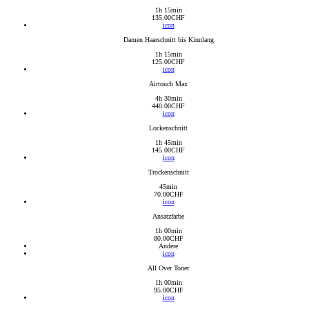
1h 15min
135.00
CHF
icon
Damen Haarschnitt bis Kinnlang
1h 15min
125.00
CHF
icon
Airtouch Max
4h 30min
440.00
CHF
icon
Lockenschnitt
1h 45min
145.00
CHF
icon
Trockenschnitt
45min
70.00
CHF
icon
Ansatzfarbe
1h 00min
80.00
CHF
Andere
icon
All Over Toner
1h 00min
95.00
CHF
icon