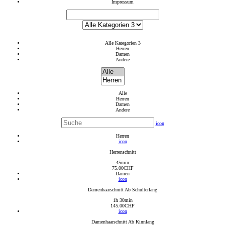
Impressum
Alle Kategorien 3
Herren
Damen
Andere
Alle
Herren
Damen
Andere
icon
Herren
icon
Herrenschnitt
45min
75.00
CHF
Damen
icon
Damenhaarschnitt Ab Schulterlang
1h 30min
145.00
CHF
icon
Damenhaarschnitt Ab Kinnlang