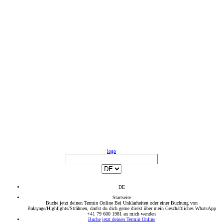
logo
DE
Startseite
Buche jetzt deinen Termin Online
Bei Unklarheiten oder einer Buchung von
Balayage/Highlights/Strähnen, darfst du dich gerne direkt über mein Geschäftliches WhatsApp
+41 79 600 1981 an mich wenden
Buche jetzt deinen Termin Online